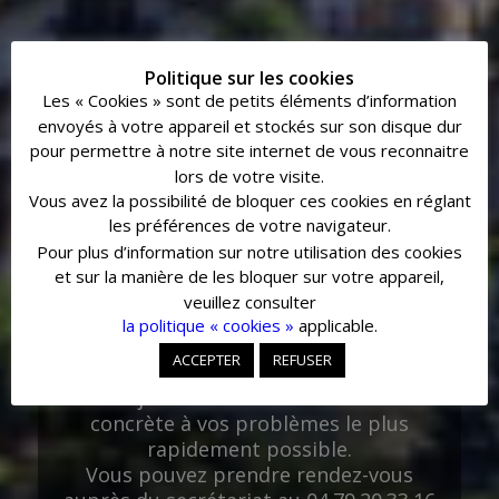
Politique sur les cookies
Les « Cookies » sont de petits éléments d’information
envoyés à votre appareil et stockés sur son disque dur
pour permettre à notre site internet de vous reconnaitre
lors de votre visite.
Vous avez la possibilité de bloquer ces cookies en réglant
BIENVENUE
les préférences de votre navigateur.
Pour plus d’information sur notre utilisation des cookies
et sur la manière de les bloquer sur votre appareil,
Le maire de la commune accueille les
veuillez consulter
Avriolaines et les Avriolins au cours de
la politique « cookies »
applicable.
permanences tenues les lundis en
ACCEPTER
REFUSER
mairie, de 17h00 à 19h00.
L’objectif : trouver une solution
concrète à vos problèmes le plus
rapidement possible.
Vous pouvez prendre rendez-vous