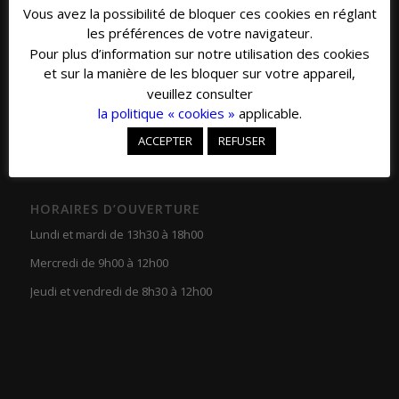
COORDONNÉES
Vous avez la possibilité de bloquer ces cookies en réglant
les préférences de votre navigateur.
Téléphone.
Pour plus d’information sur notre utilisation des cookies
04 79 20 33 16
et sur la manière de les bloquer sur votre appareil,
Fax.
veuillez consulter
04 79 20 39 30
la politique « cookies »
applicable.
ACCEPTER
REFUSER
HORAIRES D’OUVERTURE
Lundi et mardi de 13h30 à 18h00
Mercredi de 9h00 à 12h00
Jeudi et vendredi de 8h30 à 12h00