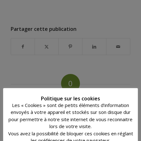
Partager cette publication
0
RÉPONSES
Politique sur les cookies
Les « Cookies » sont de petits éléments d’information
Laisser un commentaire
envoyés à votre appareil et stockés sur son disque dur
pour permettre à notre site internet de vous reconnaitre
Rejoindre la discussion?
N’hésitez pas à contribuer !
lors de votre visite.
Vous avez la possibilité de bloquer ces cookies en réglant
*
Nom
les préférences de votre navigateur.