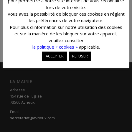
pour permettre à notre site internet de vous reconnaitre
lors de votre visite.
Vous avez la possibilité de bloquer ces cookies en réglant
les préférences de votre navigateur.
Pour plus d’information sur notre utilisation des cookies
et sur la manière de les bloquer sur votre appareil,
veuillez consulter
la politique « cookies »
applicable.
ACCEPTER
REFUSER
LA MAIRIE
Adresse.
154 rue de l'Eglise
73500 Avrieux
Email.
secretariat@avrieux.com