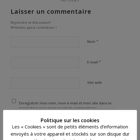
RÉPONSES
Laisser un commentaire
Rejoindre la discussion?
N’hésitez pas à contribuer !
*
Nom
*
E-mail
Site web
Enregistrer mon nom, mon e-mail et mon site dans le
navigateur pour mon prochain commentaire.
Politique sur les cookies
Les « Cookies » sont de petits éléments d’information
envoyés à votre appareil et stockés sur son disque dur