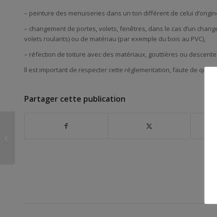
– peinture des menuiseries dans un ton différent de celui d’origin
– changement de portes, volets, fenêtres, dans le cas d’un chang
volets roulants) ou de matériau (par exemple du bois au PVC),
– réfection de toiture avec des matériaux, gouttières ou descentes
ll est important de respecter cette réglementation, faute de quoi 
Partager cette publication
APPEL AU CIVISME :
DIVAGATION ET
DÉJECTIONS CANINES