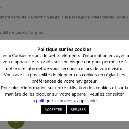
e,
ement de teinte, de technologie (tel que passage de volets classiques aux
 différentes de l’origine,
vous seriez en infraction avec le Code de l’urbanisme.
Politique sur les cookies
Les « Cookies » sont de petits éléments d’information envoyés à
votre appareil et stockés sur son disque dur pour permettre à
notre site internet de vous reconnaitre lors de votre visite.
Vous avez la possibilité de bloquer ces cookies en réglant les
préférences de votre navigateur.
Pour plus d’information sur notre utilisation des cookies et sur la
manière de les bloquer sur votre appareil, veuillez consulter
la politique « cookies »
applicable.
ACCEPTER
REFUSER
0