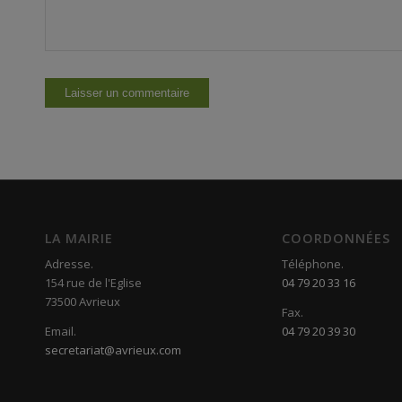
LA MAIRIE
COORDONNÉES
Adresse.
Téléphone.
154 rue de l'Eglise
04 79 20 33 16
73500 Avrieux
Fax.
Email.
04 79 20 39 30
secretariat@avrieux.com