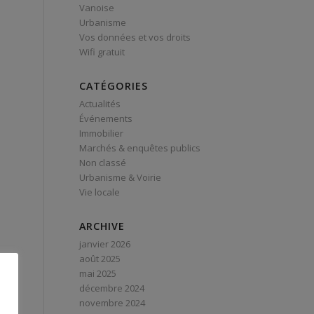
Vanoise
Urbanisme
Vos données et vos droits
Wifi gratuit
CATÉGORIES
Actualités
Événements
Immobilier
Marchés & enquêtes publics
Non classé
Urbanisme & Voirie
Vie locale
ARCHIVE
janvier 2026
août 2025
mai 2025
décembre 2024
novembre 2024