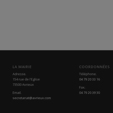
LA MAIRIE
COORDONNÉES
Adresse.
Téléphone.
154 rue de l'Eglise
04 79 20 33 16
73500 Avrieux
Fax.
Email.
04 79 20 39 30
secretariat@avrieux.com