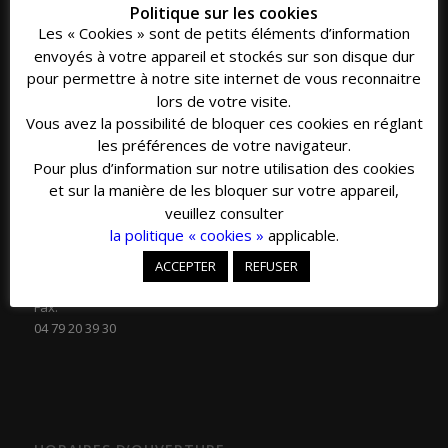
Adresse.
Politique sur les cookies
154 rue de l'Eglise
Les « Cookies » sont de petits éléments d’information
73500 Avrieux
envoyés à votre appareil et stockés sur son disque dur
pour permettre à notre site internet de vous reconnaitre
Email.
lors de votre visite.
secretariat@avrieux.com
Vous avez la possibilité de bloquer ces cookies en réglant
les préférences de votre navigateur.
Pour plus d’information sur notre utilisation des cookies
et sur la manière de les bloquer sur votre appareil,
veuillez consulter
COORDONNÉES
la politique « cookies »
applicable.
Téléphone.
ACCEPTER
REFUSER
04 79 20 33 16
Fax.
04 79 20 39 30