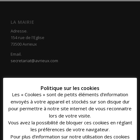
LA MAIRIE
Adresse.
154 rue de l'Eglise
73500 Avrieux
Email.
secretariat@avrieux.com
Politique sur les cookies
Les « Cookies » sont de petits éléments d’information
COORDONNÉES
envoyés à votre appareil et stockés sur son disque dur
Téléphone.
pour permettre à notre site internet de vous reconnaitre
04 79 20 33 16
lors de votre visite.
Vous avez la possibilité de bloquer ces cookies en réglant
Fax.
les préférences de votre navigateur.
04 79 20 39 30
Pour plus d’information sur notre utilisation des cookies