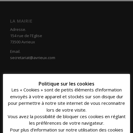
LA MAIRIE
Adresse.
154 rue de l'Eglise
73500 Avrieux
Email.
secretariat@avrieux.com
Politique sur les cookies
Les « Cookies » sont de petits éléments d’information
COORDONNÉES
envoyés à votre appareil et stockés sur son disque dur
Téléphone.
pour permettre à notre site internet de vous reconnaitre
04 79 20 33 16
lors de votre visite.
Vous avez la possibilité de bloquer ces cookies en réglant
Fax.
les préférences de votre navigateur.
04 79 20 39 30
Pour plus d’information sur notre utilisation des cookies