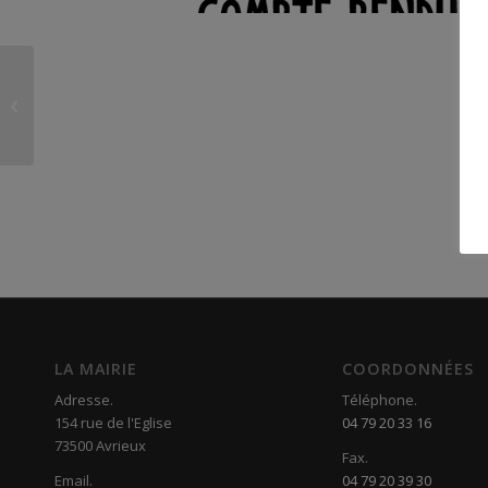
18 juin 2018
LA MAIRIE
COORDONNÉES
Adresse.
Téléphone.
154 rue de l'Eglise
04 79 20 33 16
73500 Avrieux
Fax.
Email.
04 79 20 39 30