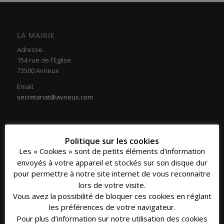
LA MAIRIE
Adresse.
154 rue de l'Eglise
73500 Avrieux
Email.
secretariat@avrieux.com
Politique sur les cookies
Les « Cookies » sont de petits éléments d’information
COORDONNÉES
envoyés à votre appareil et stockés sur son disque dur
Téléphone.
pour permettre à notre site internet de vous reconnaitre
04 79 20 33 16
lors de votre visite.
Vous avez la possibilité de bloquer ces cookies en réglant
Fax.
les préférences de votre navigateur.
04 79 20 39 30
Pour plus d’information sur notre utilisation des cookies