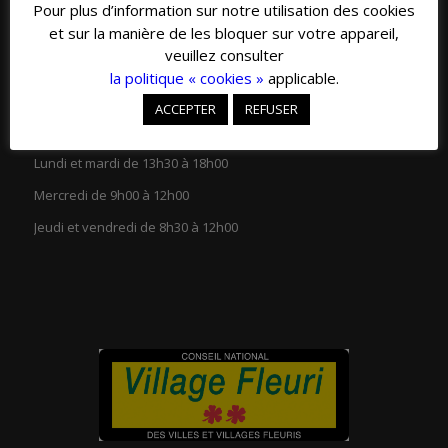
Pour plus d’information sur notre utilisation des cookies
04 79 20 39 30
et sur la manière de les bloquer sur votre appareil,
veuillez consulter
la politique « cookies »
applicable.
ACCEPTER
REFUSER
HORAIRES D’OUVERTURE
Lundi et mardi de 13h30 à 18h00
Mercredi de 9h00 à 12h00
Jeudi et vendredi de 8h30 à 12h00