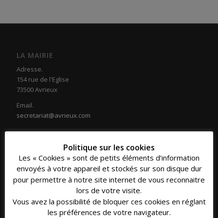
LA MAIRIE
Adresse.
154 rue de l'Eglise
73500 Avrieux
Email.
secretariat@avrieux.com
Politique sur les cookies
Les « Cookies » sont de petits éléments d’information
envoyés à votre appareil et stockés sur son disque dur
COORDONNÉES
pour permettre à notre site internet de vous reconnaitre
Téléphone.
lors de votre visite.
04 79 20 33 16
Vous avez la possibilité de bloquer ces cookies en réglant
les préférences de votre navigateur.
Fax.