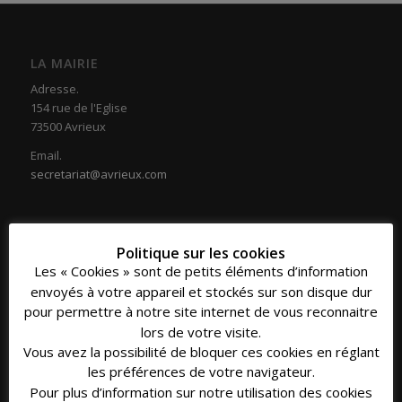
LA MAIRIE
Adresse.
154 rue de l'Eglise
73500 Avrieux
Email.
secretariat@avrieux.com
Politique sur les cookies
Les « Cookies » sont de petits éléments d’information
COORDONNÉES
envoyés à votre appareil et stockés sur son disque dur
Téléphone.
pour permettre à notre site internet de vous reconnaitre
04 79 20 33 16
lors de votre visite.
Vous avez la possibilité de bloquer ces cookies en réglant
Fax.
les préférences de votre navigateur.
04 79 20 39 30
Pour plus d’information sur notre utilisation des cookies