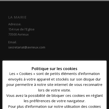
LA MAIRIE
Adresse.
154 rue de l'Eglise
73500 Avrieux
Email.
secretariat@avrieux.com
Politique sur les cookies
Les « Cookies » sont de petits éléments d’information
COORDONNÉES
envoyés à votre appareil et stockés sur son disque dur
Téléphone.
pour permettre à notre site internet de vous reconnaitre
04 79 20 33 16
lors de votre visite.
Vous avez la possibilité de bloquer ces cookies en réglant
Fax.
les préférences de votre navigateur.
04 79 20 39 30
Pour plus d’information sur notre utilisation des cookies