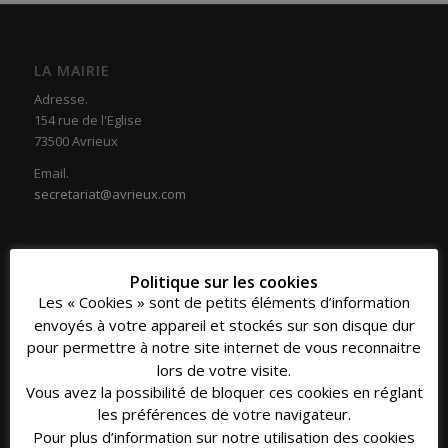
LA MAIRIE
Adresse.
154 rue de l'Eglise
73500 Avrieux
Email.
secretariat@avrieux.com
Politique sur les cookies
Les « Cookies » sont de petits éléments d’information
COORDONNÉES
envoyés à votre appareil et stockés sur son disque dur
Téléphone.
pour permettre à notre site internet de vous reconnaitre
04 79 20 33 16
lors de votre visite.
Vous avez la possibilité de bloquer ces cookies en réglant
Fax.
les préférences de votre navigateur.
04 79 20 39 30
Pour plus d’information sur notre utilisation des cookies