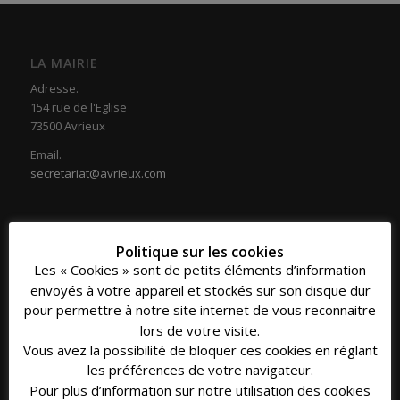
LA MAIRIE
Adresse.
154 rue de l'Eglise
73500 Avrieux
Email.
secretariat@avrieux.com
Politique sur les cookies
Les « Cookies » sont de petits éléments d’information
COORDONNÉES
envoyés à votre appareil et stockés sur son disque dur
Téléphone.
pour permettre à notre site internet de vous reconnaitre
04 79 20 33 16
lors de votre visite.
Vous avez la possibilité de bloquer ces cookies en réglant
Fax.
les préférences de votre navigateur.
04 79 20 39 30
Pour plus d’information sur notre utilisation des cookies