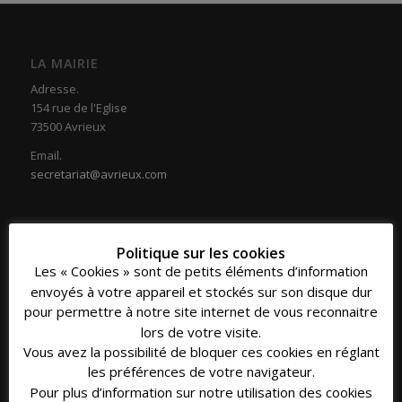
LA MAIRIE
Adresse.
154 rue de l'Eglise
73500 Avrieux
Email.
secretariat@avrieux.com
Politique sur les cookies
Les « Cookies » sont de petits éléments d’information
COORDONNÉES
envoyés à votre appareil et stockés sur son disque dur
Téléphone.
pour permettre à notre site internet de vous reconnaitre
04 79 20 33 16
lors de votre visite.
Vous avez la possibilité de bloquer ces cookies en réglant
Fax.
les préférences de votre navigateur.
04 79 20 39 30
Pour plus d’information sur notre utilisation des cookies